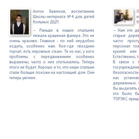
Антон Баженов, воспитанник
О
Школы-интерната №4 для детей
больных ДЦП:
б
– Раньше в наших спальнях
– Нам эти д
лежала крашеная фанера. Это не
старые дере
очень красиво. Главное - по ней неудобно
часто прост
ходить, особенно нам. Кое-где гвоздики
персонал то
торчат, есть неровные стыки. Те из нас, у кого
кухней или
проблемы с передвижением особенно
Естественно, 
выражены, часто о них спотыкались. Теперь
В связи с т
этого не будет. Хорошо и то, что наши спальни
госучрежд
стали больше похожи на настоящий дом. Они
безопасности
теперь уютнее.
нас установ
деревянных. 
бы выделять 
это было бы
ТОРЭКС пришла