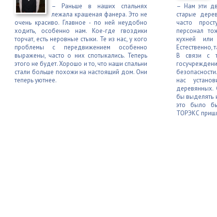
– Раньше в наших спальнях
– Нам эти д
лежала крашеная фанера. Это не
старые дере
очень красиво. Главное - по ней неудобно
часто прост
ходить, особенно нам. Кое-где гвоздики
персонал то
торчат, есть неровные стыки. Те из нас, у кого
кухней или
проблемы с передвижением особенно
Естественно, 
выражены, часто о них спотыкались. Теперь
В связи с т
этого не будет. Хорошо и то, что наши спальни
госучрежд
стали больше похожи на настоящий дом. Они
безопасности
теперь уютнее.
нас установ
деревянных. 
бы выделять 
это было бы
ТОРЭКС пришла